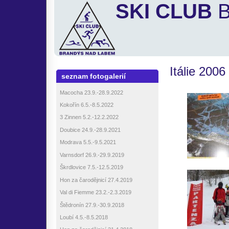
SKI CLUB
B
Itálie 2006
seznam fotogalerií
Macocha 23.9.-28.9.2022
Kokořín 6.5.-8.5.2022
3 Zinnen 5.2.-12.2.2022
Doubice 24.9.-28.9.2021
Modrava 5.5.-9.5.2021
Varnsdorf 26.9.-29.9.2019
Škrdlovice 7.5.-12.5.2019
Hon za čarodějnicí 27.4.2019
Val di Fiemme 23.2.-2.3.2019
Štědronín 27.9.-30.9.2018
Loubí 4.5.-8.5.2018