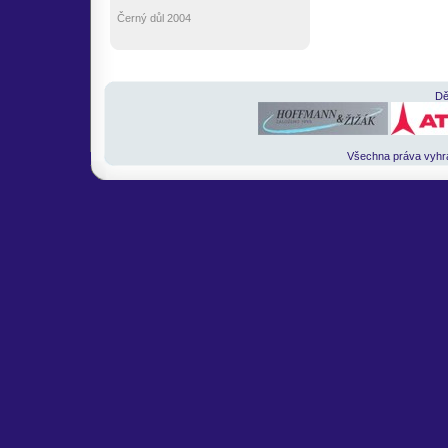
Černý důl 2004
Dě
Všechna práva vyh