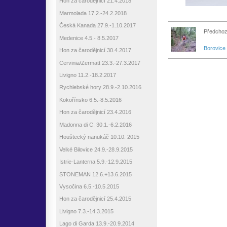
Hon za čarodějnicí 21.4.2018
Marmolada 17.2.-24.2.2018
Česká Kanada 27.9.-1.10.2017
Předchoz
Medenice 4.5.- 8.5.2017
Borovice
Hon za čarodějnicí 30.4.2017
Cervinia/Zermatt 23.3.-27.3.2017
Livigno 11.2.-18.2.2017
Rychlebské hory 28.9.-2.10.2016
Kokořínsko 6.5.-8.5.2016
Hon za čarodějnicí 23.4.2016
Madonna di C. 30.1.-6.2.2016
Houštecký nanukáč 10.10. 2015
Velké Bilovice 24.9.-28.9.2015
Istrie-Lanterna 5.9.-12.9.2015
STONEMAN 12.6.+13.6.2015
Vysočina 6.5.-10.5.2015
Hon za čarodějnicí 25.4.2015
Livigno 7.3.-14.3.2015
Lago di Garda 13.9.-20.9.2014