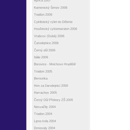
Aprica 2007
Kamenický Šenov 2006
Triatlon 2006
Cyklistický výlet do Dětenic
Houštecký cyklomaraton 2006
Vrabcov (Dubá) 2006
Čarodejnice 2006
Černý důl 2006
Itálie 2006
Borovice - Mnichovo Hradiště
Triatlon 2005
Berounka
Hon za čarodejnicí 2005
Harrachov 2005
Černý Důl Přebory ZŠ 2005
Nesvačily 2004
Triatlon 2004
Lipno kola 2004
Donovaly 2004