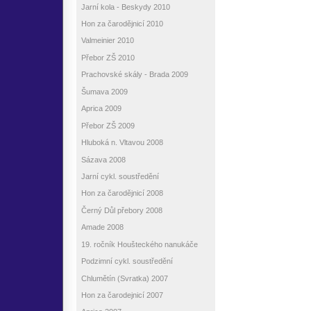
Jarní kola - Beskydy 2010
Hon za čarodějnicí 2010
Valmeinier 2010
Přebor ZŠ 2010
Prachovské skály - Brada 2009
Šumava 2009
Aprica 2009
Přebor ZŠ 2009
Hluboká n. Vltavou 2008
Sázava 2008
Jarní cykl. soustředění
Hon za čarodějnicí 2008
Černý Důl přebory 2008
Amade 2008
19. ročník Houšteckého nanukáče
Podzimní cykl. soustředění
Chlumětín (Svratka) 2007
Hon za čarodejnicí 2007