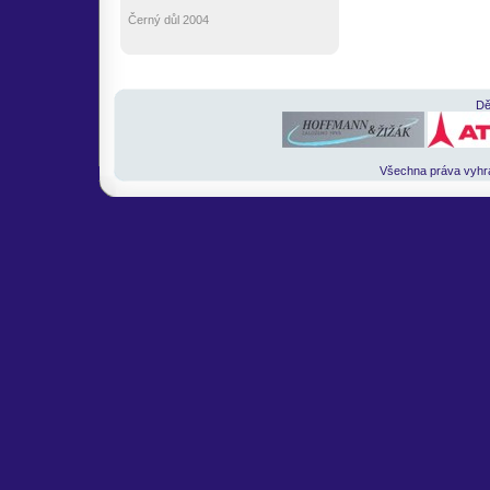
Černý důl 2004
Dě
Všechna práva vyh