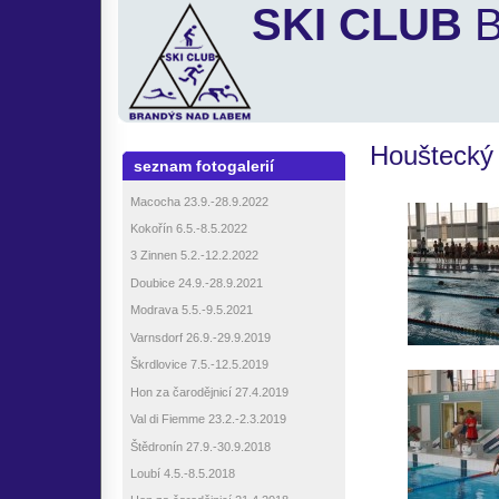
SKI CLUB
B
Houštecký
seznam fotogalerií
Macocha 23.9.-28.9.2022
Kokořín 6.5.-8.5.2022
3 Zinnen 5.2.-12.2.2022
Doubice 24.9.-28.9.2021
Modrava 5.5.-9.5.2021
Varnsdorf 26.9.-29.9.2019
Škrdlovice 7.5.-12.5.2019
Hon za čarodějnicí 27.4.2019
Val di Fiemme 23.2.-2.3.2019
Štědronín 27.9.-30.9.2018
Loubí 4.5.-8.5.2018