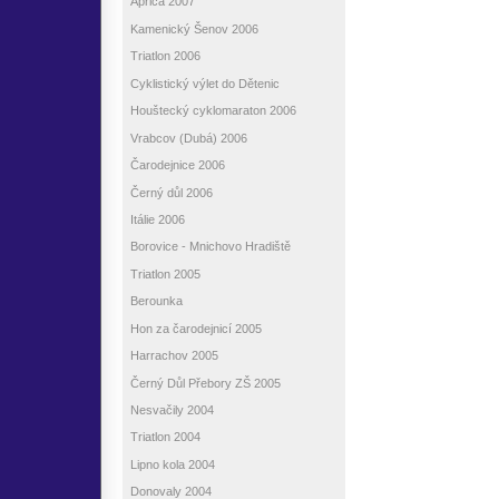
Aprica 2007
Kamenický Šenov 2006
Triatlon 2006
Cyklistický výlet do Dětenic
Houštecký cyklomaraton 2006
Vrabcov (Dubá) 2006
Čarodejnice 2006
Černý důl 2006
Itálie 2006
Borovice - Mnichovo Hradiště
Triatlon 2005
Berounka
Hon za čarodejnicí 2005
Harrachov 2005
Černý Důl Přebory ZŠ 2005
Nesvačily 2004
Triatlon 2004
Lipno kola 2004
Donovaly 2004