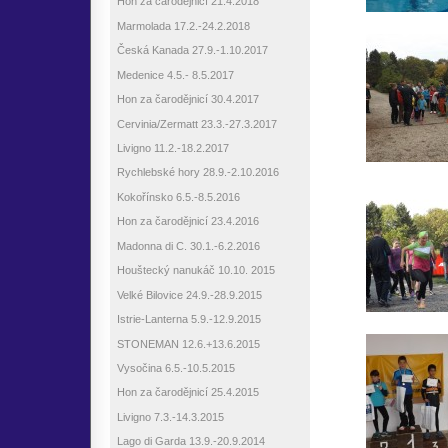
Hon za čarodějnicí 21.4.2018
Marmolada 17.2.-24.2.2018
Česká Kanada 27.9.-1.10.2017
Medenice 4.5.- 8.5.2017
Hon za čarodějnicí 30.4.2017
Cervinia/Zermatt 23.3.-27.3.2017
Livigno 11.2.-18.2.2017
Rychlebské hory 28.9.-2.10.2016
Kokořínsko 6.5.-8.5.2016
Hon za čarodějnicí 23.4.2016
Madonna di C. 30.1.-6.2.2016
Houštecký nanukáč 10.10. 2015
Velké Bilovice 24.9.-28.9.2015
Istrie-Lanterna 5.9.-12.9.2015
STONEMAN 12.6.+13.6.2015
Vysočina 6.5.-10.5.2015
Hon za čarodějnicí 25.4.2015
Livigno 7.3.-14.3.2015
Lago di Garda 13.9.-20.9.2014