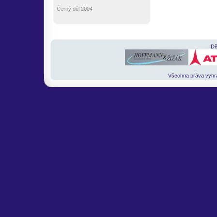
Černý důl 2004
Dě
Všechna práva vyh