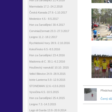
Hon za čarodějnicí 21.4.2018
Marmolada 17.2.-24.2.2018
Česká Kanada 27.9.-1.10.2017
Medenice 4.5.- 8.5.2017
Hon za čarodějnicí 30.4.2017
Cervinia/Zermatt 23.3.-27.3.2017
Livigno 11.2.-18.2.2017
Rychlebské hory 28.9.-2.10.2016
Kokořínsko 6.5.-8.5.2016
Hon za čarodějnicí 23.4.2016
Madonna di C. 30.1.-6.2.2016
Houštecký nanukáč 10.10. 2015
Velké Bilovice 24.9.-28.9.2015
Istrie-Lanterna 5.9.-12.9.2015
STONEMAN 12.6.+13.6.2015
Předchoz
Vysočina 6.5.-10.5.2015
Hon za čarodějnicí 25.4.2015
Černý dů
Livigno 7.3.-14.3.2015
Lago di Garda 13.9.-20.9.2014