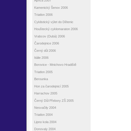
Aprica 2007
Kamenický Šenov 2006
Triatlon 2006
Cyklistický výlet do Dětenic
Houštecký cyklomaraton 2006
Vrabcov (Dubá) 2006
Čarodejnice 2006
Černý důl 2006
Itálie 2006
Borovice - Mnichovo Hradiště
Triatlon 2005
Berounka
Hon za čarodejnicí 2005
Harrachov 2005
Černý Důl Přebory ZŠ 2005
Nesvačily 2004
Triatlon 2004
Lipno kola 2004
Donovaly 2004