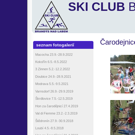
SKI CLUB
B
Čarodejnic
seznam fotogalerií
Macocha 23.9.-28.9.2022
Kokořín 6.5.-8.5.2022
3 Zinnen 5.2.-12.2.2022
Doubice 24.9.-28.9.2021
Modrava 5.5.-9.5.2021
Varnsdorf 26.9.-29.9.2019
Škrdlovice 7.5.-12.5.2019
Hon za čarodějnicí 27.4.2019
Val di Fiemme 23.2.-2.3.2019
Štědronín 27.9.-30.9.2018
Loubí 4.5.-8.5.2018