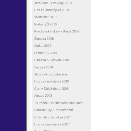
Jarní kola - Beskydy 2010
Hon za čarodějnicí 2010
Valmeinier 2010
Přebor ZŠ 2010
Prachovské skály - Brada 2009
Šumava 2009
Aprica 2009
Přebor ZŠ 2009
Hluboká n. Vltavou 2008
Sázava 2008
Jarní cykl. soustředění
Hon za čarodějnicí 2008
Černý Důl přebory 2008
Amade 2008
19. ročník Houšteckého nanukáče
Podzimní cykl. soustředění
Chlumětín (Svratka) 2007
Hon za čarodejnicí 2007